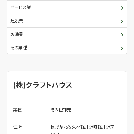
青年部・女性部
入会について
サービス業
委員会・各支部の活動
建設業
メールでお問合せ
関係団体
製造業
その業種
電話でお問合せ
(株)クラフトハウス
業種
その他卸売
住所
長野県北佐久郡軽井沢町軽井沢東