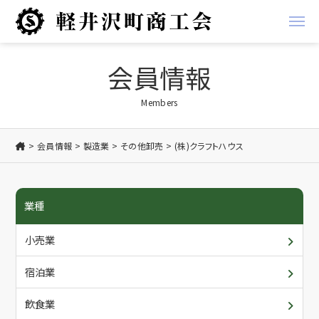
経営支援
会員情報
経営
地域振興事業
Members
金融
軽井沢ブランド
会員情報
製造業
その他卸売
(株)クラフトハウス
税務
お知らせ
業種
労務
商工会からのお知らせ
商工会について
小売業
創業支援
会員からのお知らせ
概要・アクセス/ご利用案内
会員情報
宿泊業
共済
入会について
各種書類ダウンロード
飲食業