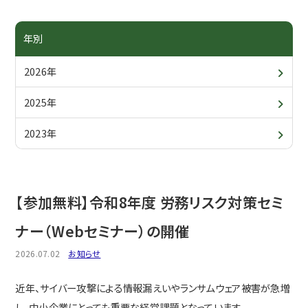
青年部・女性部
入会について
委員会・各支部の活動
年別
メールでお問合せ
2026年
関係団体
2025年
電話でお問合せ
2023年
【参加無料】令和8年度 労務リスク対策セミ
ナー（Webセミナー）の開催
2026.07.02
お知らせ
近年、サイバー攻撃による情報漏えいやランサムウェア被害が急増
し、中小企業にとっても重要な経営課題となっています。