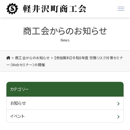
経営支援
商工会からのお知らせ
経営
地域振興事業
News
金融
軽井沢ブランド
商工会からのお知らせ
【参加無料】令和8年度 労務リスク対策セミナ
ー（Webセミナー）の開催
税務
お知らせ
労務
商工会からのお知らせ
商工会について
カテゴリー
創業支援
会員からのお知らせ
概要・アクセス/ご利用案内
会員情報
お知らせ
共済
入会について
各種書類ダウンロード
イベント