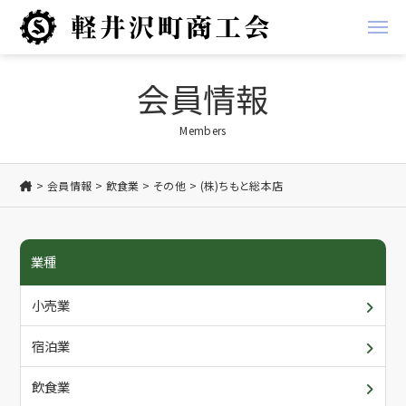
経営支援
会員情報
経営
地域振興事業
Members
金融
軽井沢ブランド
会員情報
飲食業
その他
(株)ちもと総本店
税務
お知らせ
業種
労務
商工会からのお知らせ
商工会について
小売業
創業支援
会員からのお知らせ
概要・アクセス/ご利用案内
会員情報
宿泊業
共済
入会について
各種書類ダウンロード
飲食業