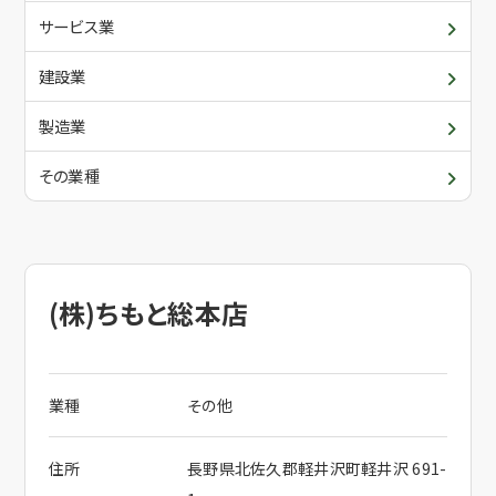
青年部・女性部
入会について
サービス業
委員会・各支部の活動
建設業
メールでお問合せ
関係団体
製造業
その業種
電話でお問合せ
(株)ちもと総本店
業種
その他
住所
長野県北佐久郡軽井沢町軽井沢 691-