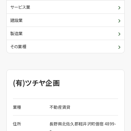
青年部・女性部
入会について
サービス業
委員会・各支部の活動
建設業
メールでお問合せ
関係団体
製造業
その業種
電話でお問合せ
(有)ツチヤ企画
業種
不動産賃貸
住所
長野県北佐久郡軽井沢町借宿 4899-