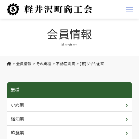
経営支援
会員情報
経営
地域振興事業
Members
金融
軽井沢ブランド
会員情報
その業種
不動産賃貸
(有)ツチヤ企画
税務
お知らせ
業種
労務
商工会からのお知らせ
商工会について
小売業
創業支援
会員からのお知らせ
概要・アクセス/ご利用案内
会員情報
宿泊業
共済
入会について
各種書類ダウンロード
飲食業