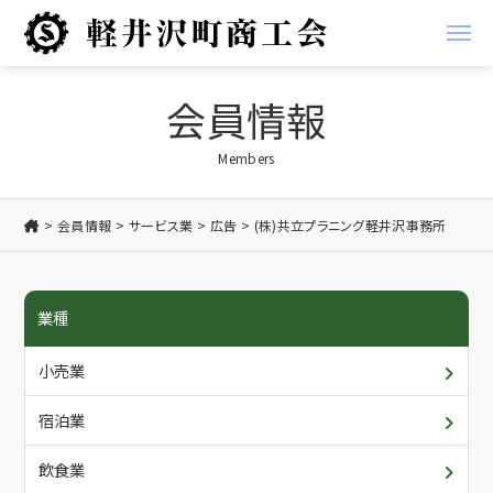
経営支援
会員情報
経営
地域振興事業
Members
金融
軽井沢ブランド
会員情報
サービス業
広告
(株)共立プラニング軽井沢事務所
税務
お知らせ
業種
労務
商工会からのお知らせ
商工会について
小売業
創業支援
会員からのお知らせ
概要・アクセス/ご利用案内
会員情報
宿泊業
共済
入会について
各種書類ダウンロード
飲食業