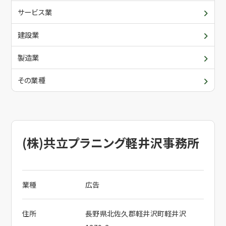
青年部・女性部
入会について
サービス業
委員会・各支部の活動
建設業
メールでお問合せ
関係団体
製造業
その業種
電話でお問合せ
(株)共立プラニング軽井沢事務所
業種
広告
住所
長野県北佐久郡軽井沢町軽井沢