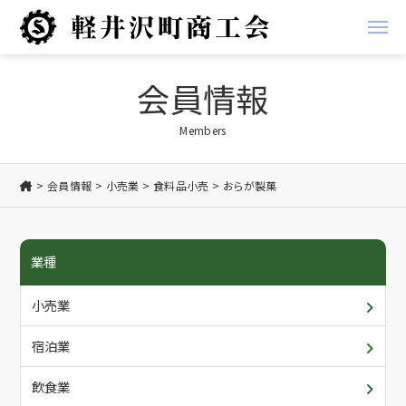
経営支援
会員情報
経営
地域振興事業
Members
金融
軽井沢ブランド
会員情報
小売業
食料品小売
おらが製菓
税務
お知らせ
業種
労務
商工会からのお知らせ
商工会について
小売業
創業支援
会員からのお知らせ
概要・アクセス/ご利用案内
会員情報
宿泊業
共済
入会について
各種書類ダウンロード
飲食業