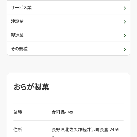
青年部・女性部
入会について
サービス業
委員会・各支部の活動
建設業
メールでお問合せ
関係団体
製造業
その業種
電話でお問合せ
おらが製菓
業種
食料品小売
住所
長野県北佐久郡軽井沢町長倉 2459-