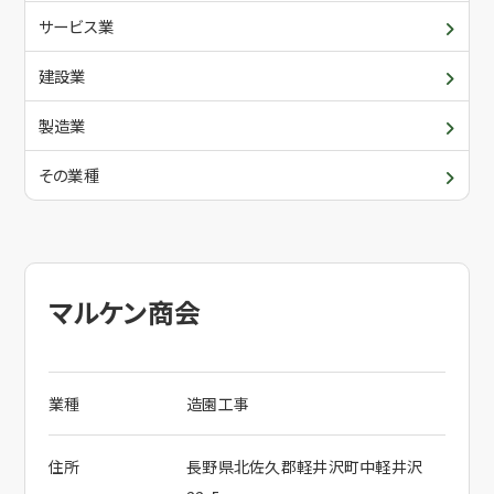
青年部・女性部
入会について
サービス業
委員会・各支部の活動
建設業
メールでお問合せ
関係団体
製造業
その業種
電話でお問合せ
マルケン商会
業種
造園工事
住所
長野県北佐久郡軽井沢町中軽井沢