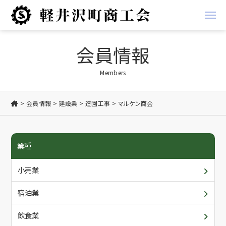
経営支援
会員情報
経営
地域振興事業
Members
金融
軽井沢ブランド
会員情報
建設業
造園工事
マルケン商会
税務
お知らせ
業種
労務
商工会からのお知らせ
商工会について
小売業
創業支援
会員からのお知らせ
概要・アクセス/ご利用案内
会員情報
宿泊業
共済
入会について
各種書類ダウンロード
飲食業