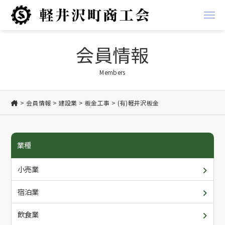
経営支援
会員情報
経営
地域振興事業
Members
金融
軽井沢ブランド
会員情報
建設業
板金工事
(有)軽井沢板金
税務
お知らせ
業種
労務
商工会からのお知らせ
商工会について
小売業
創業支援
会員からのお知らせ
概要・アクセス/ご利用案内
会員情報
宿泊業
共済
入会について
各種書類ダウンロード
飲食業