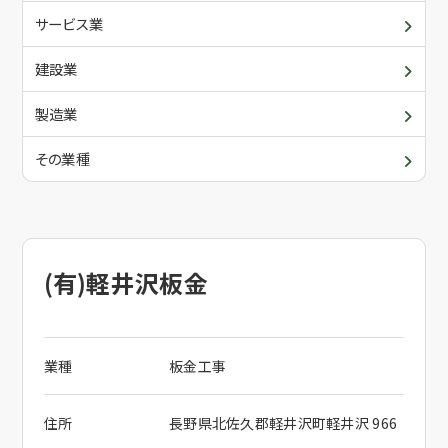
青年部・女性部
入会について
サービス業
委員会・各支部の活動
建設業
メールでお問合せ
関係団体
製造業
その業種
電話でお問合せ
(有)軽井沢板金
業種
板金工事
住所
長野県北佐久郡軽井沢町軽井沢 966