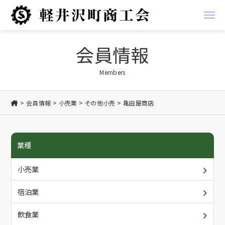
経営支援
会員情報
経営
地域振興事業
Members
金融
軽井沢ブランド
会員情報
小売業
その他小売
亀田屋商店
税務
お知らせ
業種
労務
商工会からのお知らせ
商工会について
小売業
創業支援
会員からのお知らせ
概要・アクセス/ご利用案内
会員情報
宿泊業
共済
入会について
各種書類ダウンロード
飲食業