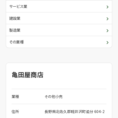
青年部・女性部
入会について
サービス業
委員会・各支部の活動
建設業
メールでお問合せ
関係団体
製造業
その業種
電話でお問合せ
亀田屋商店
業種
その他小売
住所
長野県北佐久郡軽井沢町追分 604-2