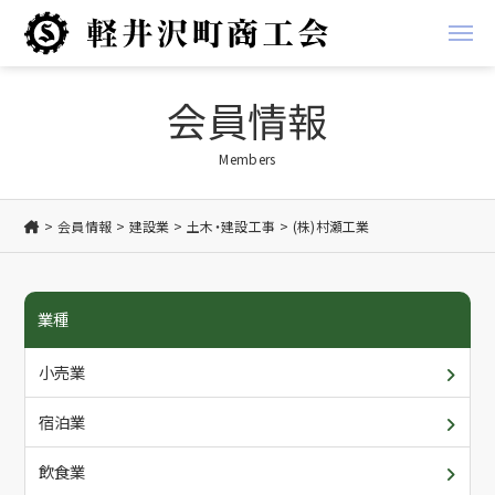
経営支援
会員情報
経営
地域振興事業
Members
金融
軽井沢ブランド
会員情報
建設業
土木・建設工事
(株)村瀬工業
税務
お知らせ
業種
労務
商工会からのお知らせ
商工会について
小売業
創業支援
会員からのお知らせ
概要・アクセス/ご利用案内
会員情報
宿泊業
共済
入会について
各種書類ダウンロード
飲食業