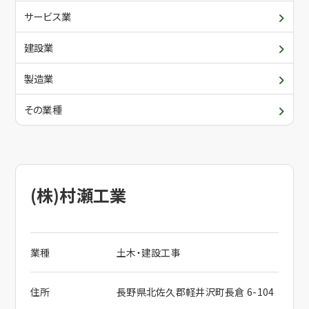
青年部・女性部
入会について
サービス業
委員会・各支部の活動
建設業
メールでお問合せ
関係団体
製造業
その業種
電話でお問合せ
(株)村瀬工業
業種
土木・建設工事
住所
長野県北佐久郡軽井沢町長倉 6-104