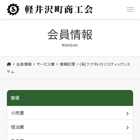
経営支援
会員情報
経営
地域振興事業
Members
金融
軽井沢ブランド
会員情報
サービス業
情報処理
(有)フクモトロジスティックシス
テム
税務
お知らせ
労務
商工会からのお知らせ
商工会について
業種
創業支援
会員からのお知らせ
概要・アクセス/ご利用案内
会員情報
小売業
共済
入会について
各種書類ダウンロード
宿泊業