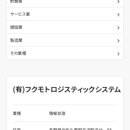
青年部・女性部
入会について
飲食業
サービス業
委員会・各支部の活動
建設業
メールでお問合せ
関係団体
製造業
電話でお問合せ
その業種
(有)フクモトロジスティックシステム
業種
情報処理
住所
長野県北佐久郡軽井沢町追分 94-